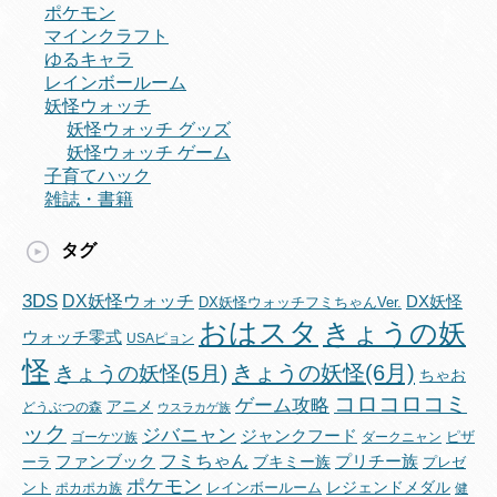
ポケモン
マインクラフト
ゆるキャラ
レインボールーム
妖怪ウォッチ
妖怪ウォッチ グッズ
妖怪ウォッチ ゲーム
子育てハック
雑誌・書籍
タグ
3DS
DX妖怪ウォッチ
DX妖怪
DX妖怪ウォッチフミちゃんVer.
おはスタ
きょうの妖
ウォッチ零式
USAピョン
怪
きょうの妖怪(6月)
きょうの妖怪(5月)
ちゃお
コロコロコミ
ゲーム攻略
アニメ
どうぶつの森
ウスラカゲ族
ック
ジバニャン
ジャンクフード
ピザ
ゴーケツ族
ダークニャン
フミちゃん
ファンブック
ブキミー族
プリチー族
ーラ
プレゼ
ポケモン
レジェンドメダル
ント
レインボールーム
ポカポカ族
健