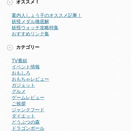
オススメ！
案内人しょう子のオススメ記事！
妖怪メダル徹底解
妖怪ウォッチ攻略特集
おすすめリンク集
カテゴリー
TV番組
イベント情報
おもしろ
おもちゃレビュー
ガジェット
グルメ
ゲームレビュー
ご挨拶
ジャンクフード
ダイエット
どうぶつの森
ドラゴンボール