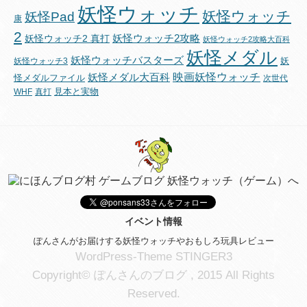
妖怪ウォッチ
妖怪ウォッチ
妖怪Pad
康
2
妖怪ウォッチ2攻略
妖怪ウォッチ2 真打
妖怪ウォッチ2攻略大百科
妖怪メダル
妖怪ウォッチバスターズ
妖
妖怪ウォッチ3
映画妖怪ウォッチ
妖怪メダル大百科
怪メダルファイル
次世代
見本と実物
WHF
真打
イベント情報
ぽんさんがお届けする妖怪ウォッチやおもしろ玩具レビュー
WordPress-Theme STINGER3
Copyright© ぽんさんのブログ , 2015 All Rights
Reserved.