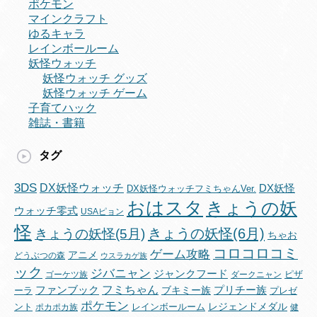
ポケモン
マインクラフト
ゆるキャラ
レインボールーム
妖怪ウォッチ
妖怪ウォッチ グッズ
妖怪ウォッチ ゲーム
子育てハック
雑誌・書籍
タグ
3DS
DX妖怪ウォッチ
DX妖怪
DX妖怪ウォッチフミちゃんVer.
おはスタ
きょうの妖
ウォッチ零式
USAピョン
怪
きょうの妖怪(6月)
きょうの妖怪(5月)
ちゃお
コロコロコミ
ゲーム攻略
アニメ
どうぶつの森
ウスラカゲ族
ック
ジバニャン
ジャンクフード
ピザ
ゴーケツ族
ダークニャン
フミちゃん
ファンブック
ブキミー族
プリチー族
ーラ
プレゼ
ポケモン
レジェンドメダル
ント
レインボールーム
ポカポカ族
健