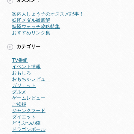
オススメ！
案内人しょう子のオススメ記事！
妖怪メダル徹底解
妖怪ウォッチ攻略特集
おすすめリンク集
カテゴリー
TV番組
イベント情報
おもしろ
おもちゃレビュー
ガジェット
グルメ
ゲームレビュー
ご挨拶
ジャンクフード
ダイエット
どうぶつの森
ドラゴンボール