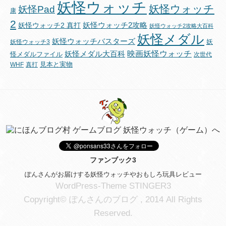
妖怪ウォッチ
妖怪ウォッチ
妖怪Pad
康
2
妖怪ウォッチ2攻略
妖怪ウォッチ2 真打
妖怪ウォッチ2攻略大百科
妖怪メダル
妖怪ウォッチバスターズ
妖
妖怪ウォッチ3
映画妖怪ウォッチ
妖怪メダル大百科
怪メダルファイル
次世代
見本と実物
WHF
真打
ファンブック3
ぽんさんがお届けする妖怪ウォッチやおもしろ玩具レビュー
WordPress-Theme STINGER3
Copyright© ぽんさんのブログ , 2014 All Rights
Reserved.