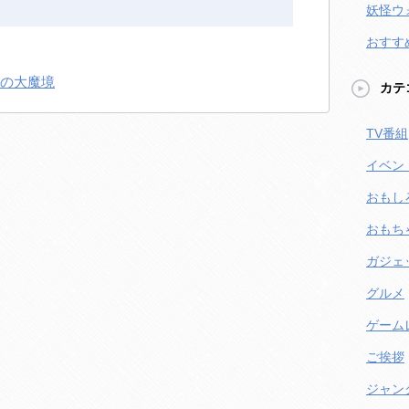
妖怪ウ
おすす
太の大魔境
カテ
TV番組
イベン
おもし
おもち
ガジェ
グルメ
ゲーム
ご挨拶
ジャン