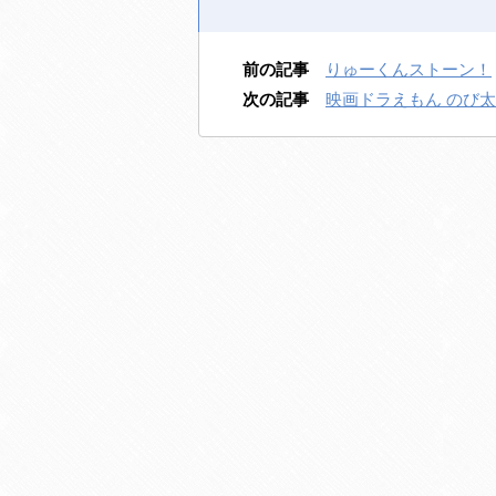
前の記事
りゅーくんストーン！
次の記事
映画ドラえもん のび