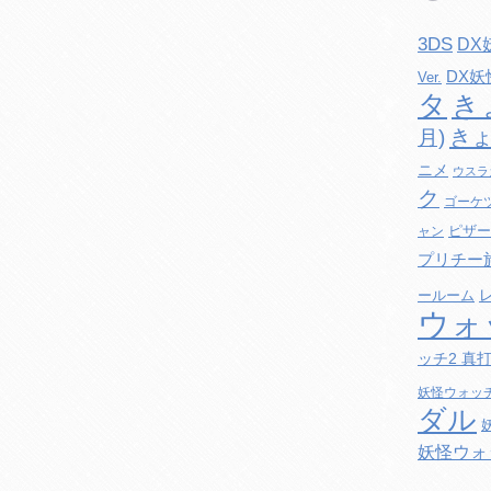
3DS
DX
DX
Ver.
タ
き
きょ
月)
ニメ
ウスラ
ク
ゴーケ
ピザー
ャン
プリチー
ールーム
ウォ
ッチ2 真
妖怪ウォッ
ダル
妖怪ウォ