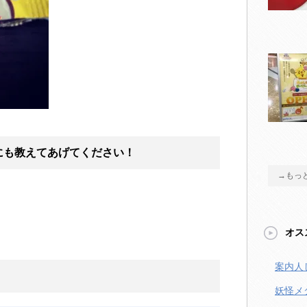
にも教えてあげてください！
→もっ
オス
案内人
妖怪メ