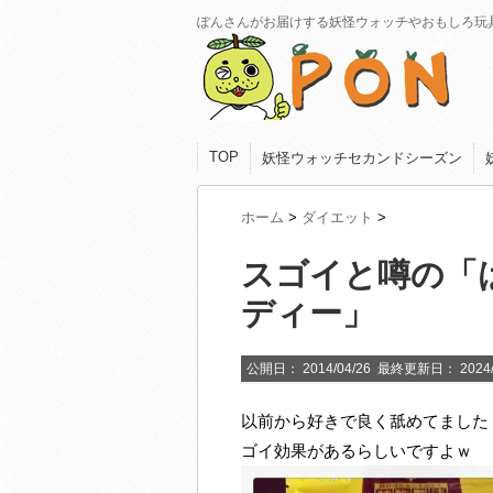
ぽんさんがお届けする妖怪ウォッチやおもしろ玩
TOP
妖怪ウォッチセカンドシーズン
ホーム
>
ダイエット
>
スゴイと噂の「は
ディー」
公開日：
2014/04/26
最終更新日：
2024
以前から好きで良く舐めてました
ゴイ効果があるらしいですよｗ