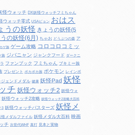
妖怪ウォッチ
DX妖怪ウォッチフミちゃん
おはス
妖怪ウォッチ零式
USAピョン
ょうの妖怪
きょうの妖怪(5
うの妖怪(6月)
ちゃお
ア
どうぶつの森
コロコロコミッ
ゲーム攻略
カゲ族
ジバニャン
ジャンクフード
ツ族
ダークニ
フミちゃん
ファンブック
ブキミー族
ラ
ポケモン
族
プレゼント
レインボ
ポカポカ族
妖怪
妖怪Pad
レジェンドメダル
健康
ッチ
妖怪ウォッチ2
妖怪ウォ
妖怪ウォッチ2攻略
打
妖怪ウォッチ2攻略大百科
妖怪メ
妖怪ウォッチバスターズ
チ3
映画
妖怪メダル大百科
妖怪メダルファイル
ッチ
見本と実物
次世代WHF
真打