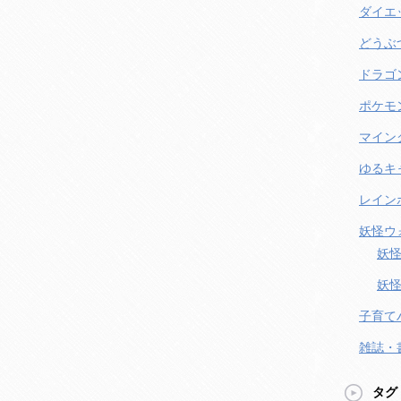
ダイエ
どうぶ
ドラゴ
ポケモ
マイン
ゆるキ
レイン
妖怪ウ
妖怪
妖怪
子育て
雑誌・
タグ