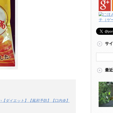
サイ
最近
凄い【ダイエット】【風邪予防】【口内炎】