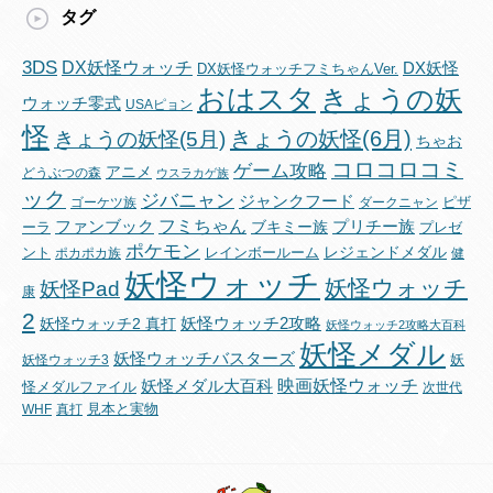
タグ
3DS
DX妖怪ウォッチ
DX妖怪
DX妖怪ウォッチフミちゃんVer.
おはスタ
きょうの妖
ウォッチ零式
USAピョン
怪
きょうの妖怪(6月)
きょうの妖怪(5月)
ちゃお
コロコロコミ
ゲーム攻略
アニメ
どうぶつの森
ウスラカゲ族
ック
ジバニャン
ジャンクフード
ピザ
ゴーケツ族
ダークニャン
フミちゃん
ファンブック
ブキミー族
プリチー族
ーラ
プレゼ
ポケモン
レジェンドメダル
ント
レインボールーム
ポカポカ族
健
妖怪ウォッチ
妖怪ウォッチ
妖怪Pad
康
2
妖怪ウォッチ2攻略
妖怪ウォッチ2 真打
妖怪ウォッチ2攻略大百科
妖怪メダル
妖怪ウォッチバスターズ
妖
妖怪ウォッチ3
映画妖怪ウォッチ
妖怪メダル大百科
怪メダルファイル
次世代
見本と実物
WHF
真打