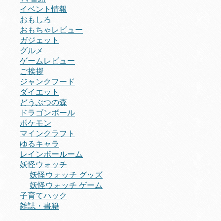
イベント情報
おもしろ
おもちゃレビュー
ガジェット
グルメ
ゲームレビュー
ご挨拶
ジャンクフード
ダイエット
どうぶつの森
ドラゴンボール
ポケモン
マインクラフト
ゆるキャラ
レインボールーム
妖怪ウォッチ
妖怪ウォッチ グッズ
妖怪ウォッチ ゲーム
子育てハック
雑誌・書籍