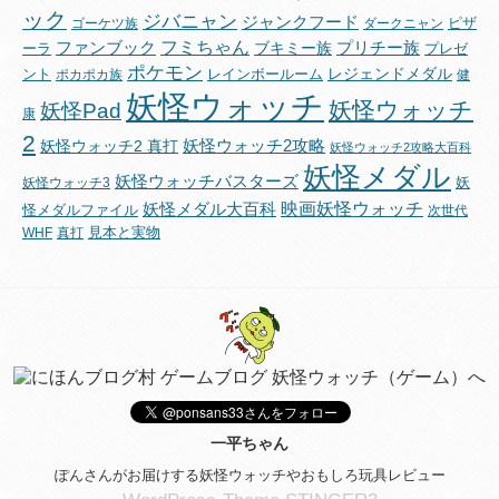
ック
ジバニャン
ジャンクフード
ピザ
ゴーケツ族
ダークニャン
フミちゃん
ファンブック
ブキミー族
プリチー族
ーラ
プレゼ
ポケモン
レジェンドメダル
ント
レインボールーム
ポカポカ族
健
妖怪ウォッチ
妖怪ウォッチ
妖怪Pad
康
2
妖怪ウォッチ2攻略
妖怪ウォッチ2 真打
妖怪ウォッチ2攻略大百科
妖怪メダル
妖怪ウォッチバスターズ
妖
妖怪ウォッチ3
映画妖怪ウォッチ
妖怪メダル大百科
怪メダルファイル
次世代
見本と実物
WHF
真打
一平ちゃん
ぽんさんがお届けする妖怪ウォッチやおもしろ玩具レビュー