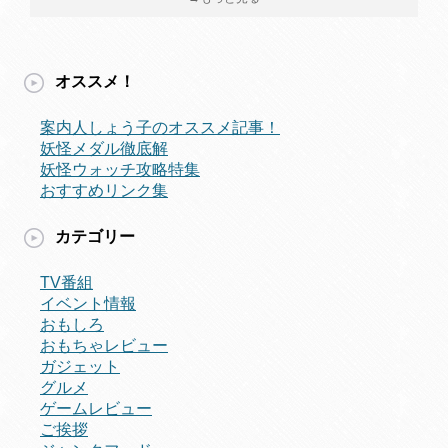
オススメ！
案内人しょう子のオススメ記事！
妖怪メダル徹底解
妖怪ウォッチ攻略特集
おすすめリンク集
カテゴリー
TV番組
イベント情報
おもしろ
おもちゃレビュー
ガジェット
グルメ
ゲームレビュー
ご挨拶