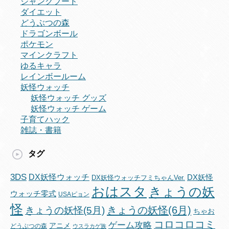
ジャンクフード
ダイエット
どうぶつの森
ドラゴンボール
ポケモン
マインクラフト
ゆるキャラ
レインボールーム
妖怪ウォッチ
妖怪ウォッチ グッズ
妖怪ウォッチ ゲーム
子育てハック
雑誌・書籍
タグ
3DS
DX妖怪ウォッチ
DX妖怪
DX妖怪ウォッチフミちゃんVer.
おはスタ
きょうの妖
ウォッチ零式
USAピョン
怪
きょうの妖怪(6月)
きょうの妖怪(5月)
ちゃお
コロコロコミ
ゲーム攻略
アニメ
どうぶつの森
ウスラカゲ族