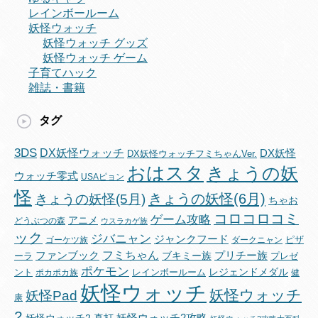
レインボールーム
妖怪ウォッチ
妖怪ウォッチ グッズ
妖怪ウォッチ ゲーム
子育てハック
雑誌・書籍
タグ
3DS
DX妖怪ウォッチ
DX妖怪
DX妖怪ウォッチフミちゃんVer.
おはスタ
きょうの妖
ウォッチ零式
USAピョン
怪
きょうの妖怪(6月)
きょうの妖怪(5月)
ちゃお
コロコロコミ
ゲーム攻略
アニメ
どうぶつの森
ウスラカゲ族
ック
ジバニャン
ジャンクフード
ピザ
ゴーケツ族
ダークニャン
フミちゃん
ファンブック
ブキミー族
プリチー族
ーラ
プレゼ
ポケモン
レジェンドメダル
ント
レインボールーム
ポカポカ族
健
妖怪ウォッチ
妖怪ウォッチ
妖怪Pad
康
2
妖怪ウォッチ2攻略