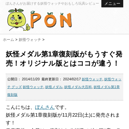
メニュー
ぽんさんがお届けする妖怪ウォッチやおもしろ玩具レビュー
ホーム
>
妖怪ウォッチ
>
妖怪メダル第1章復刻版がもうすぐ発
売！オリジナル版とはココが違う！
公開日：
2014/11/20
最終更新日：
2024/02/17
妖怪ウォッチ
,
妖怪ウォッ
チ グッズ
妖怪ウォッチ
,
妖怪メダル
,
妖怪メダル大百科
,
妖怪メダル第1章
復刻版
こんにちは、
ぽんさん
です。
妖怪メダル第1章復刻版が11月22日(土)に発売されま
す！