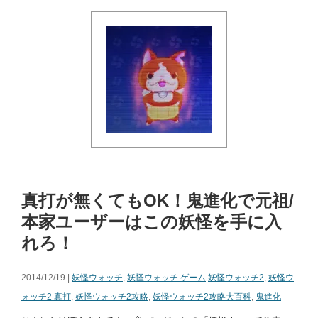
真打が無くてもOK！鬼進化で元祖/
本家ユーザーはこの妖怪を手に入
れろ！
2014/12/19 |
妖怪ウォッチ
,
妖怪ウォッチ ゲーム
妖怪ウォッチ2
,
妖怪ウ
ォッチ2 真打
,
妖怪ウォッチ2攻略
,
妖怪ウォッチ2攻略大百科
,
鬼進化