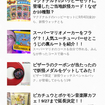
マクドナルドのハッピーセットに
登場したご当地妖怪カード！なぜ
か10種類？
マクドナルドのハッピーセットに9月4日(金)か
ら、妖怪ウォッチとも
スーパーマリオメーカーをフラ
ゲ？！人気ユーチューバーせとこ
うじの裏ルートを紹介！！
スーパーマリオのコースを自分で作れる。みん
なが作ったコースで遊べる
ピザーラのクーポンが当たったの
で妖怪メダルをゲットしてみた！
ピザーラ限定「妖怪ウォッチスペシャルパッ
ク」が登場してからもう1年
ピカチュウとポケモン音楽隊カフ
ェ！9/27まで延長決定！！