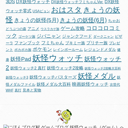
3DS
DX妖怪ウォッチ
DX妖怪
DX妖怪ウォッチフミちゃんVer.
おはスタ
きょうの妖
ウォッチ零式
USAピョン
怪
きょうの妖怪(6月)
きょうの妖怪(5月)
ちゃお
コロコロコミ
ゲーム攻略
アニメ
どうぶつの森
ウスラカゲ族
ック
ジバニャン
ジャンクフード
ピザ
ゴーケツ族
ダークニャン
フミちゃん
ファンブック
ブキミー族
プリチー族
ーラ
プレゼ
ポケモン
レジェンドメダル
ント
レインボールーム
ポカポカ族
健
妖怪ウォッチ
妖怪ウォッチ
妖怪Pad
康
2
妖怪ウォッチ2攻略
妖怪ウォッチ2 真打
妖怪ウォッチ2攻略大百科
妖怪メダル
妖怪ウォッチバスターズ
妖
妖怪ウォッチ3
映画妖怪ウォッチ
妖怪メダル大百科
怪メダルファイル
次世代
見本と実物
WHF
真打