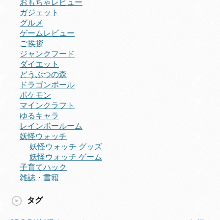
おもちゃレビュー
ガジェット
グルメ
ゲームレビュー
ご挨拶
ジャンクフード
ダイエット
どうぶつの森
ドラゴンボール
ポケモン
マインクラフト
ゆるキャラ
レインボールーム
妖怪ウォッチ
妖怪ウォッチ グッズ
妖怪ウォッチ ゲーム
子育てハック
雑誌・書籍
タグ