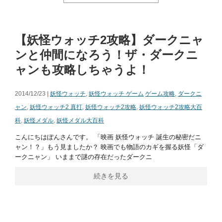
【妖怪ウォッチ2攻略】ダークニャ
ンと仲間になろう！ザ・ダークニ
ャンも攻略しちゃうよ！
2014/12/23 |
妖怪ウォッチ
,
妖怪ウォッチ ゲーム
ゲーム攻略
,
ダークニ
ャン
,
妖怪ウォッチ2 真打
,
妖怪ウォッチ2攻略
,
妖怪ウォッチ2攻略大百
科
,
妖怪メダル
,
妖怪メダル大百科
こんにちはぽんさんです。 「映画 妖怪ウォッチ 誕生の秘密だニ
ャン！？」もう見ましたか？ 映画でも物語のカギを握る妖怪「ダ
ークニャン」 いままで謎の存在だったダークニ
続きを見る