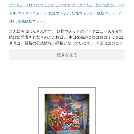
ブニャン
,
コロコロコミック
,
ジバコマ
,
ダークニャン
,
とりつきカードバ
トル
,
マスクドニャーン
,
妖怪ウォッチ
,
妖怪ウォッチ2
,
妖怪ウォッチ2
真打
,
映画妖怪ウォッチ
こんにちはぽんさんです。 妖怪ウォッチのビッグニュースが立て
続けに発表され驚きのここ数日。 本日発売のコロコロコミック11
月号は、最新の公式情報が満載となっています。 今回はコロコロ
続きを見る