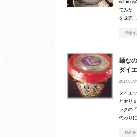
withing
てみた 
を販売
続きを
麺な
ダイ
2014/05/0
ダイエ
ど太りま
ックの
代わり
続きを