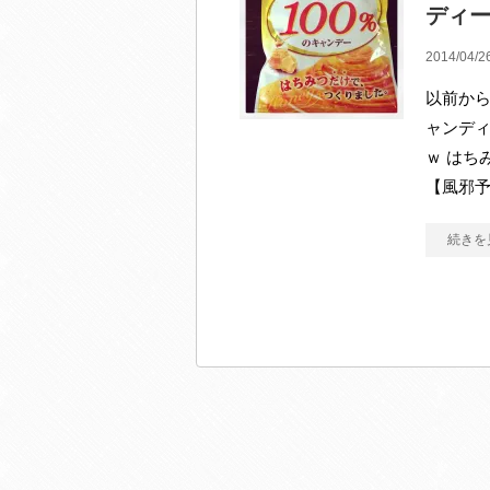
ディ
2014/04/2
以前から
ャンデ
ｗ はち
【風邪予
続きを