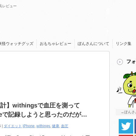
具レビュー
妖怪ウォッチグッズ
おもちゃレビュー
ぽんさんについて
リンク集
フォ
計】withingsで血圧を測って
→ぽんさ
oneで記録しようと思ったのだが…
5 |
ダイエット
iPhone
,
withings
,
健康
,
血圧