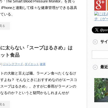
sの「The Smart Blood Pressure Monitor」を買っ
iPhoneと連動して様々な健康管理ができる器具
している、
見る
サイ
のに太らない「スープはるさめ」は
エット食品
4 |
ジャンクフード
,
ダイエット
健康
最近
ットの大敵と言えば麺。ラーメン食べたくなるけ
すよね？ そんなときにおすすめなのがエースコ
「スープはるさめ」。さすがに春雨がラーメンの
になるのか？というと疑問かもしれまんせが
見る