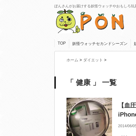
ぽんさんがお届けする妖怪ウォッチやおもしろ玩
TOP
妖怪ウォッチセカンドシーズン
ホーム
>
ダイエット
>
「 健康 」 一覧
【血圧
iPh
2014/06/0