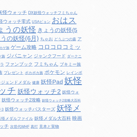
妖怪ウォッチ
DX妖怪ウォッチフミちゃん
おはス
妖怪ウォッチ零式
USAピョン
ょうの妖怪
きょうの妖怪(5
うの妖怪(6月)
ちゃお
ア
どうぶつの森
コロコロコミッ
ゲーム攻略
カゲ族
ジバニャン
ジャンクフード
ツ族
ダークニ
フミちゃん
ファンブック
ブキミー族
ラ
ポケモン
族
プレゼント
レインボ
ポカポカ族
妖怪
妖怪Pad
レジェンドメダル
健康
ッチ
妖怪ウォッチ2
妖怪ウォ
妖怪ウォッチ2攻略
打
妖怪ウォッチ2攻略大百科
妖怪メ
妖怪ウォッチバスターズ
チ3
映画
妖怪メダル大百科
妖怪メダルファイル
ッチ
見本と実物
次世代WHF
真打