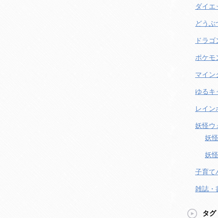
ダイエ
どうぶ
ドラゴ
ポケモ
マイン
ゆるキ
レイン
妖怪ウ
妖怪
妖怪
子育て
雑誌・
タグ