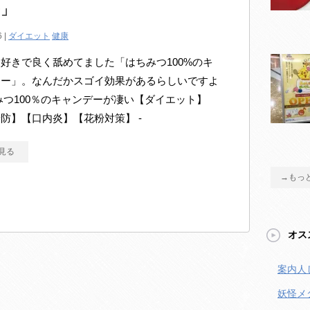
ー」
6 |
ダイエット
健康
好きで良く舐めてました「はちみつ100%のキ
ィー」。なんだかスゴイ効果があるらしいですよ
みつ100％のキャンデーが凄い【ダイエット】
防】【口内炎】【花粉対策】 -
見る
→もっ
オス
案内人
妖怪メ