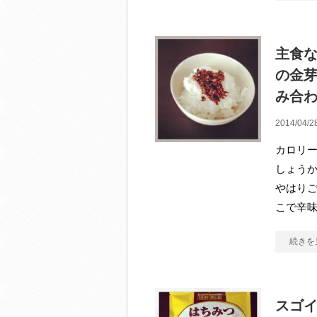
主食
の金
み合
2014/04/2
カロリ
しょうか
やはり
こで辛
続きを
スゴイ