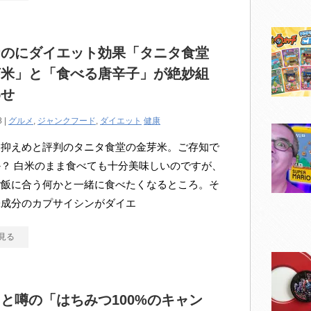
なのにダイエット効果「タニタ食堂
芽米」と「食べる唐辛子」が絶妙組
わせ
8 |
グルメ
,
ジャンクフード
,
ダイエット
健康
ー抑えめと評判のタニタ食堂の金芽米。ご存知で
？ 白米のまま食べても十分美味しいのですが、
ご飯に合う何かと一緒に食べたくなるところ。そ
味成分のカプサイシンがダイエ
見る
と噂の「はちみつ100%のキャン