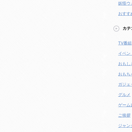
妖怪ウ
おすす
カテ
TV番組
イベン
おもし
おもち
ガジェ
グルメ
ゲーム
ご挨拶
ジャン