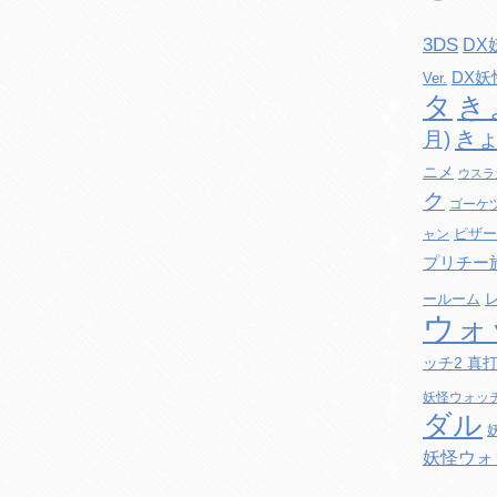
3DS
DX
DX
Ver.
タ
き
きょ
月)
ニメ
ウスラ
ク
ゴーケ
ピザー
ャン
プリチー
ールーム
ウォ
ッチ2 真
妖怪ウォッ
ダル
妖怪ウォ