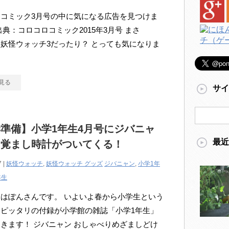
コミック3月号の中に気になる広告を見つけま
出典：コロコロコミック2015年3月号 まさ
妖怪ウォッチ3だったり？ とっても気になりま
見る
サイ
準備】小学1年生4月号にジバニャ
最近
目覚まし時計がついてくる！
7 |
妖怪ウォッチ
,
妖怪ウォッチ グッズ
ジバニャン
,
小学1年
年生
はぽんさんです。 いよいよ春から小学生という
ピッタリの付録が小学館の雑誌「小学1年生」
きます！ ジバニャン おしゃべりめざましどけ