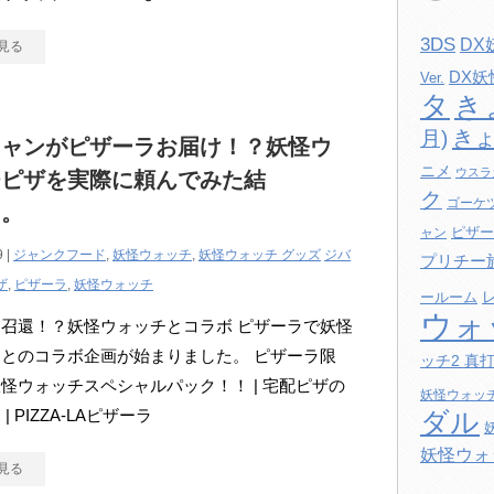
3DS
DX
見る
DX
Ver.
タ
き
きょ
月)
ニャンがピザーラお届け！？妖怪ウ
ニメ
ウスラ
チピザを実際に頼んでみた結
ク
ゴーケ
。。
ピザー
ャン
9 |
ジャンクフード
,
妖怪ウォッチ
,
妖怪ウォッチ グッズ
ジバ
プリチー
ザ
,
ピザーラ
,
妖怪ウォッチ
ールーム
ウォ
召還！？妖怪ウォッチとコラボ ピザーラで妖怪
とのコラボ企画が始まりました。 ピザーラ限
ッチ2 真
怪ウォッチスペシャルパック！！ | 宅配ピザの
妖怪ウォッ
| PIZZA-LAピザーラ
ダル
妖怪ウォ
見る