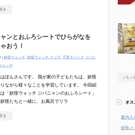
見る
ニャンとおふろシートでひらがなを
ちゃおう！
8 |
妖怪ウォッチ
,
妖怪ウォッチ グッズ
,
子育てハック
ジバニ
ウォッチ
はぽんさんです。 我が家の子どもたちは、妖怪
→もっ
りながら様々なことを学習しています。 今回紹
は「妖怪ウォッチ ジバニャンのおふろシート」
な妖怪たちと一緒に、お風呂でリラ
オス
見る
案内人
妖怪メ