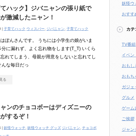
妖怪ウ
育てハック】ジバニャンの張り紙で
おすす
物が激減したニャン！
9 |
子育てハック
ウィスパー
,
ジバニャン
,
子育てハック
カテ
はぽんさんです。 うちには小学生の娘がいま
TV番組
多分に漏れず、よく忘れ物をします(T_T) いくら
イベン
も忘れてしまう、母親が用意をしないと忘れてし
そんな毎日だっ
おもし
おもち
見る
ガジェ
グルメ
ニャンのチョコボーはディズニーの
ゲーム
味がするぞ！
ご挨拶
6 |
妖怪ウォッチ
,
妖怪ウォッチ グッズ
ジバニャン
,
チョコボ
ジャン