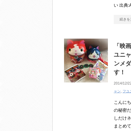
い 出典:
続きを
「映画
ユニ
ンメ
す！
2014/12/2
ャン
,
フユ
こんにち
の秘密だ
しだけネ
まとめ