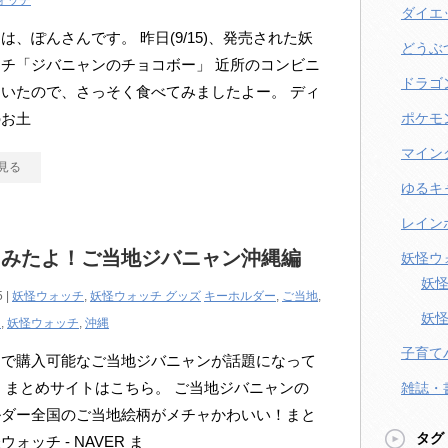
ォッチ
ダイエ
は、ぽんさんです。 昨日(9/15)、発売された妖
どうぶ
チ「ジバニャンのチョコボー」 近所のコンビニ
ドラゴ
いたので、さっそく食べてみましたよー。 ディ
のお土
ポケモ
マイン
見る
ゆるキ
レイン
てみたよ！ご当地ジバニャン沖縄編
妖怪ウ
妖怪
5 |
妖怪ウォッチ
,
妖怪ウォッチ グッズ
キーホルダー
,
ご当地
,
妖怪
ン
,
妖怪ウォッチ
,
沖縄
子育て
定で購入可能なご当地ジバニャンが話題になって
 まとめサイトはこちら。 ご当地ジバニャンの
雑誌・
ルダー全国のご当地絵柄がメチャかわいい！まと
タグ
ォッチ - NAVER ま