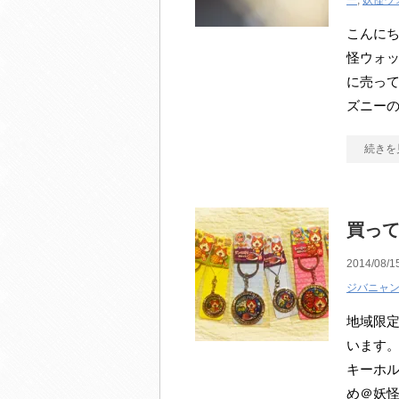
ー
,
妖怪ウ
こんにち
怪ウォッ
に売って
ズニー
続きを
買っ
2014/08/1
ジバニャ
地域限
います。
キーホ
め＠妖怪ウ