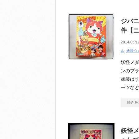
ジバ
件【ニ
2014/05/1
ル
,
妖怪ウ
妖怪メ
ンのプラ
塗装は
ーツな
続きを
妖怪