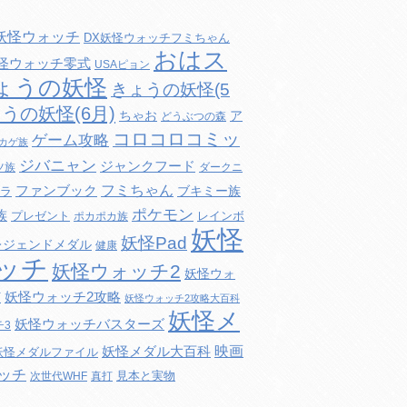
妖怪ウォッチ
DX妖怪ウォッチフミちゃん
おはス
妖怪ウォッチ零式
USAピョン
ょうの妖怪
きょうの妖怪(5
うの妖怪(6月)
ちゃお
ア
どうぶつの森
コロコロコミッ
ゲーム攻略
カゲ族
ジバニャン
ジャンクフード
ツ族
ダークニ
フミちゃん
ファンブック
ブキミー族
ラ
ポケモン
族
プレゼント
レインボ
ポカポカ族
妖怪
妖怪Pad
レジェンドメダル
健康
ッチ
妖怪ウォッチ2
妖怪ウォ
妖怪ウォッチ2攻略
打
妖怪ウォッチ2攻略大百科
妖怪メ
妖怪ウォッチバスターズ
チ3
映画
妖怪メダル大百科
妖怪メダルファイル
ッチ
見本と実物
次世代WHF
真打