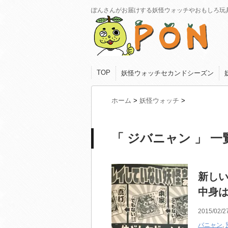
ぽんさんがお届けする妖怪ウォッチやおもしろ玩
TOP
妖怪ウォッチセカンドシーズン
ホーム
>
妖怪ウォッチ
>
「 ジバニャン 」 一
新し
中身は
2015/02/2
バニャン
,