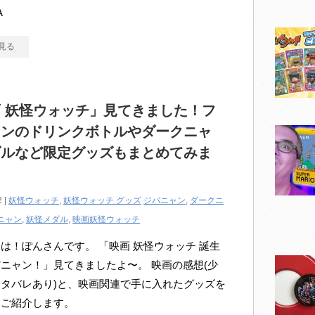
A
見る
 妖怪ウォッチ」見てきました！フ
ャンのドリンクボトルやダークニャ
ダルなど限定グッズもまとめてみま
2 |
妖怪ウォッチ
,
妖怪ウォッチ グッズ
ジバニャン
,
ダークニ
ニャン
,
妖怪メダル
,
映画妖怪ウォッチ
は！ぽんさんです。 「映画 妖怪ウォッチ 誕生
ニャン！」見てきましたよ〜。 映画の感想(少
タバレあり)と、映画関連で手に入れたグッズを
てご紹介します。