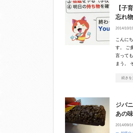
【子
忘れ
2014/10/1
こんにち
す。 ご
言って
まう。 
続きを
ジバ
あの
2014/09/1