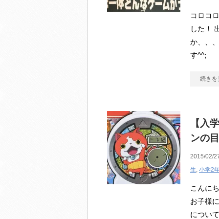
コロコロ
した！ 
か、、、
す^^;
続きを
【入学
ンの
2015/02/2
生
,
小学2
こんにち
お子様に
について