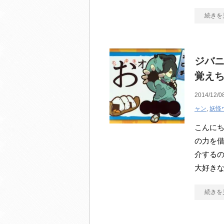
続きを
ジバ
覚え
2014/12/0
ャン
,
妖怪
こんにち
の力を借
介するの
大好き
続きを