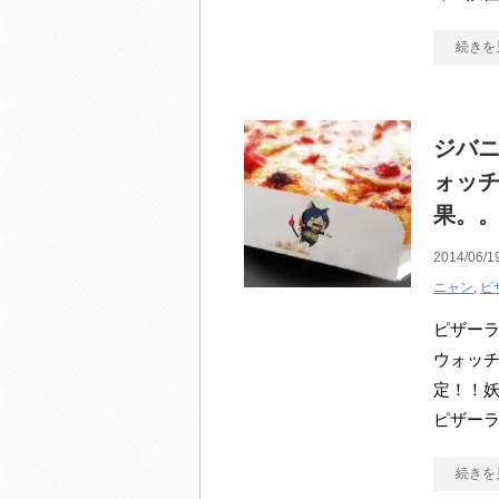
続きを
ジバ
ォッ
果。
2014/06/1
ニャン
,
ピ
ピザーラ
ウォッチ
定！！妖
ピザーラ 
続きを